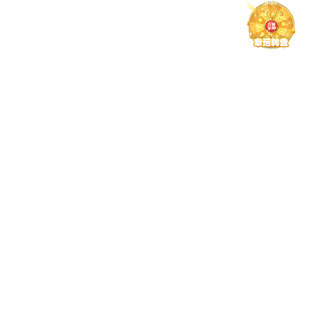
我校举行研究生拔尖创新人才培养“引航计划”五期结项...
我校举办首届校研究生电子设计竞赛校内选拔赛
教育部学位与研究生教育发展中心来我校调研
四川省教育厅、人社厅带队来我校调研
哈尔滨工业大学研究生院来我校调研
我校召开推荐免试攻读研究生专项九游官方网页版-九游(中国)"政策宣讲会
新闻动态
+MORE
[07-10]
四川省教育厅、人社厅带队来我校调研
[07-02]
教育部学位与研究生教育发展中心来我校调研
[06-29]
我校举行研究生拔尖创新人才培养“引航计划”五期结...
[06-25]
我校召开推荐免试攻读研究生专项九游官方网页版-九游(中国)"政策宣讲会