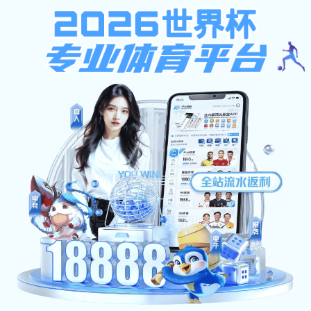
九游官方网页版-九游(中国)"
机构设置
研院简介
历史沿革
现任领导和分工
研院机构和职责
联系方式
院长信箱
九游官方网页版-九游(中国)"工作
九游官方网页版-九游(中国)"宣传
推荐免试
硕士九游官方网页版-九游(中国)"
博士九游官方网页版-九游(中国)"
联系方式