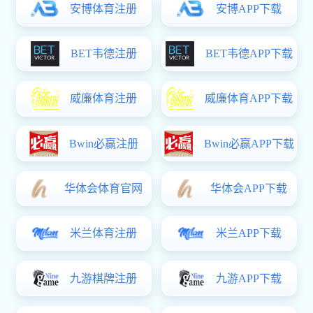
上级文件
九游官方网页版-九游(中国)"文件
培养文件
学位工作
教育管理
导师队伍
卓越工程师培养