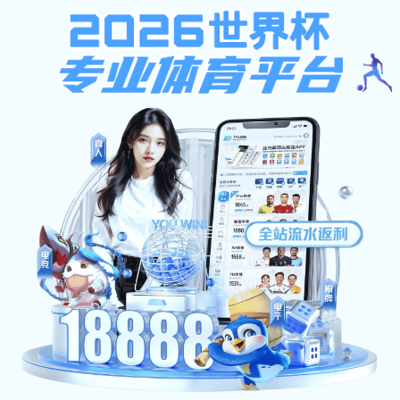
九游官方网页版-九游(中国)"
机构设置
研院简介
历史沿革
现任领导和分工
研院机构和职责
联系方式
院长信箱
九游官方网页版-九游(中国)"工作
九游官方网页版-九游(中国)"宣传
推荐免试
硕士九游官方网页版-九游(中国)"
博士九游官方网页版-九游(中国)"
联系方式