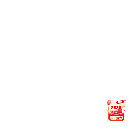
[06-18]
我校举办首届校研究生电子设计竞赛校内选拔赛
学生登录
教师登录
九游官方网页版-九游(中国)"系统
研究生教育学习系统
导师队伍
答辩公告
研究生智慧教学平台