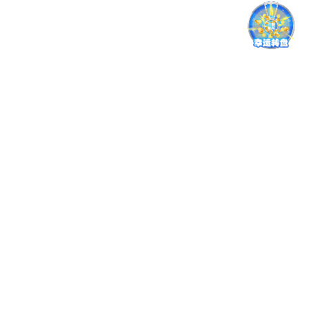
我校举行研究生拔尖创新人才培养“引航计划”五期结项...
我校举办首届校研究生电子设计竞赛校内选拔赛
教育部学位与研究生教育发展中心来我校调研
四川省教育厅、人社厅带队来我校调研
哈尔滨工业大学研究生院来我校调研
我校召开推荐免试攻读研究生专项九游官方网页版-九游(中国)"政策宣讲会
新闻动态
+MORE
[07-10]
四川省教育厅、人社厅带队来我校调研
[07-02]
教育部学位与研究生教育发展中心来我校调研
[06-29]
我校举行研究生拔尖创新人才培养“引航计划”五期结...
[06-25]
我校召开推荐免试攻读研究生专项九游官方网页版-九游(中国)"政策宣讲会